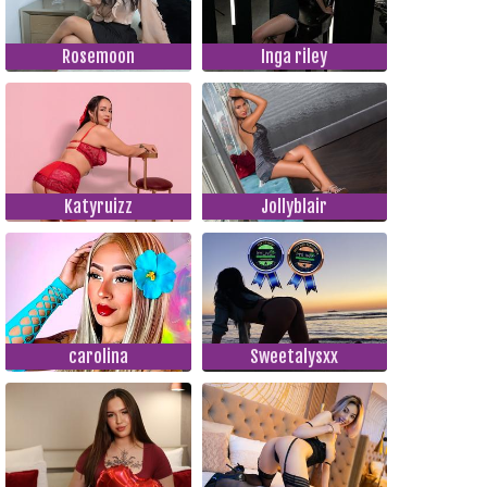
Rosemoon
Inga riley
Katyruizz
Jollyblair
carolina
Sweetalysxx