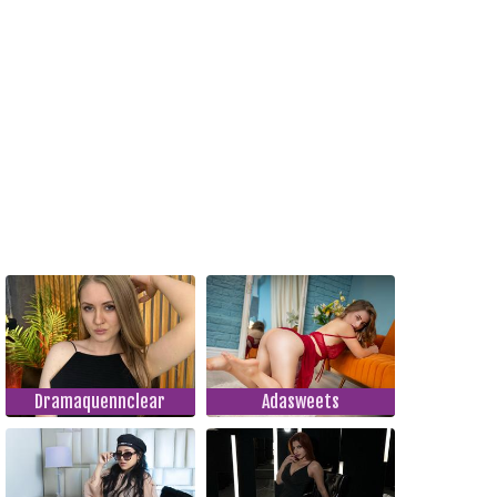
Dramaquennclear
Adasweets