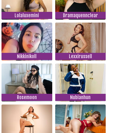
Lolaluxemini
Dramaquennclear
Nikkinikoll
Lexxirussell
Rosemoon
Nubianhun