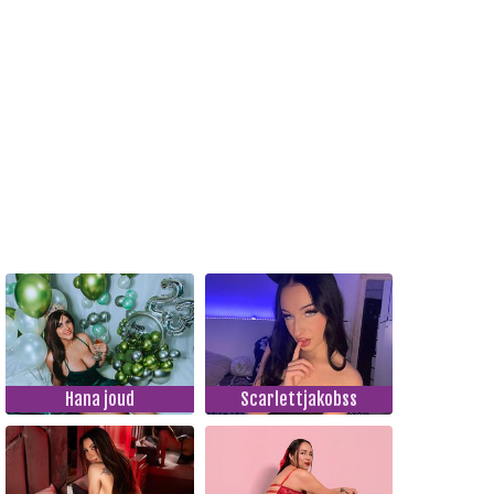
Hana joud
Scarlettjakobss