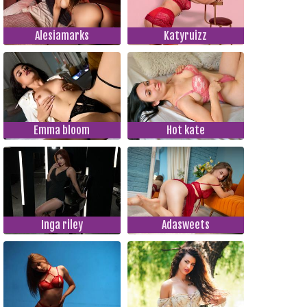
Alesiamarks
Katyruizz
Emma bloom
Hot kate
Inga riley
Adasweets